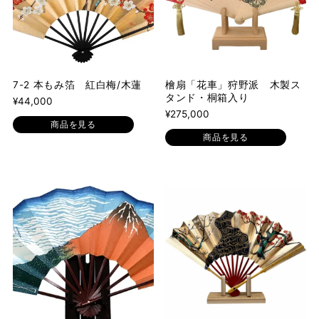
7-2 本もみ箔 紅白梅/木蓮
檜扇「花車」狩野派 木製ス
タンド・桐箱入り
¥44,000
¥275,000
商品を見る
商品を見る