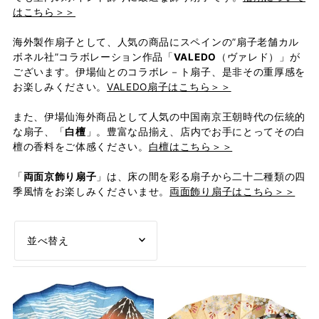
はこちら＞＞
海外製作扇子として、人気の商品にスペインの”扇子老舗カル
ボネル社”コラボレーション作品「
VALEDO
（ヴァレド）」が
ございます。伊場仙とのコラボレ－ト扇子、是非その重厚感を
お楽しみください。
VALEDO扇子はこちら＞＞
また、伊場仙海外商品として人気の中国南京王朝時代の伝統的
な扇子、「
白檀
」。豊富な品揃え、店内でお手にとってその白
檀の香料をご体感ください。
白檀はこちら＞＞
「
両面京飾り扇子
」は、床の間を彩る扇子から二十二種類の四
季風情をお楽しみくださいませ。
両面飾り扇子はこちら＞＞
オススメ
関連性が最も高い