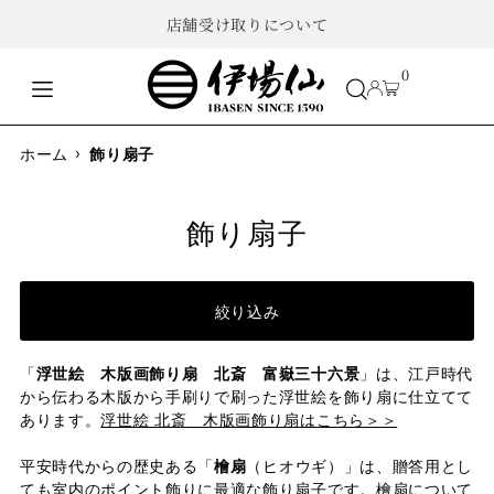
店舗受け取りについて
0
›
ホーム
飾り扇子
飾り扇子
絞り込み
「
浮世絵 木版画飾り扇 北斎 富嶽三十六景
」は、江戸時代
から伝わる木版から手刷りで刷った浮世絵を飾り扇に仕立てて
あります。
浮世絵 北斎 木版画飾り扇はこちら＞＞
平安時代からの歴史ある「
檜扇
（ヒオウギ）」は、贈答用とし
ても室内のポイント飾りに最適な飾り扇子です。
檜扇について