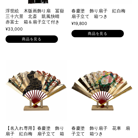
浮世絵 木版画飾り扇 冨嶽
春慶塗 飾り扇子 紅白梅
三十六景 北斎 凱風快晴
扇子立て 箱つき
赤富士 箱＆扇子立て付き
¥19,800
¥33,000
商品を見る
商品を見る
【名入れ専用】春慶塗 飾り
春慶塗 飾り扇子 花車 扇
扇子 紅白梅 扇子立て 箱
子立て 箱つき