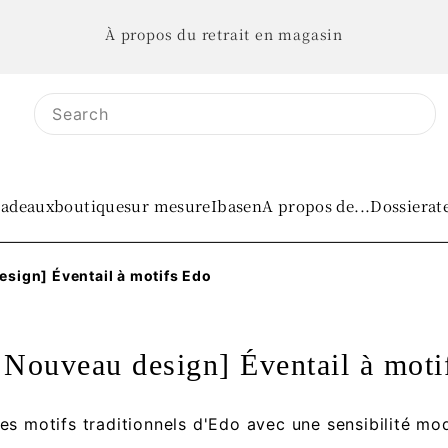
À propos du retrait en magasin
adeaux
boutique
sur mesure
IbasenA propos de...
Dossier
at
sign] Éventail à motifs Edo
 Nouveau design] Éventail à moti
les motifs traditionnels d'Edo avec une sensibilité mo