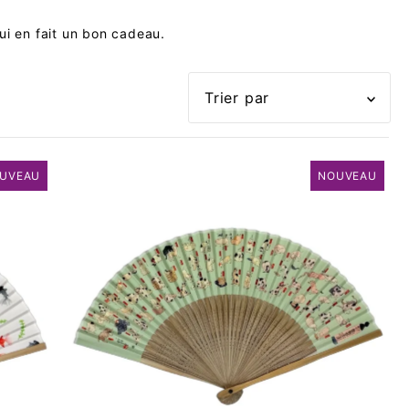
qui en fait un bon cadeau.
En vedette
Le plus pertinent
UVEAU
NOUVEAU
Meilleures ventes
Alphabétique, de A à
Z
Alphabétique, de Z à
A
Prix: faible à élevé
Prix: élevé à faible