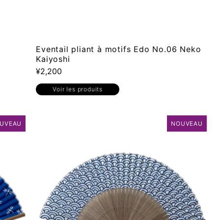
Date, de la plus
ancienne à la plus
récente
Eventail pliant à motifs Edo No.06 Neko
Date, de la plus
Kaiyoshi
récente à la plus
¥2,200
ancienne
Voir les produits
UVEAU
NOUVEAU