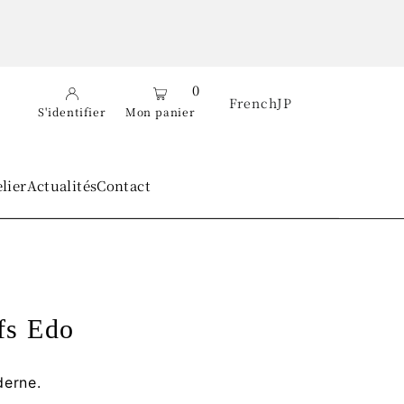
0
French
JP
S'identifier
Mon panier
elier
Actualités
Contact
fs Edo
derne.