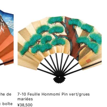
che de
7-10 Feuille Honmomi Pin vert/grues
mariées
c boîte
¥38,500