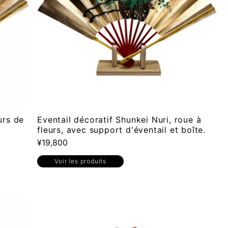
Alphabétique, de Z à
A
Prix: faible à élevé
Prix: élevé à faible
Date, de la plus
ancienne à la plus
récente
urs de
Eventail décoratif Shunkei Nuri, roue à
Date, de la plus
fleurs, avec support d'éventail et boîte.
récente à la plus
¥19,800
ancienne
Voir les produits