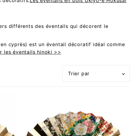
 décoratifs.
Les éventails en bois Ukiyo-e Hokusai
ers différents des éventails qui décorent le
 en cyprès) est un éventail décoratif idéal comme
r les éventails hinoki >>
En vedette
Le plus pertinent
Meilleures ventes
Alphabétique, de A à
Z