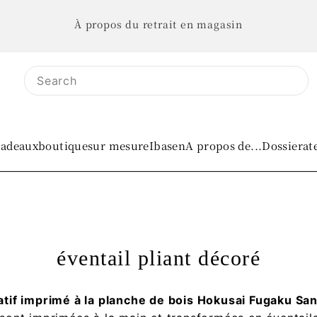
À propos du retrait en magasin
adeaux
boutique
sur mesure
IbasenA propos de...
Dossier
at
éventail pliant décoré
atif imprimé à la planche de bois Hokusai Fugaku Sa