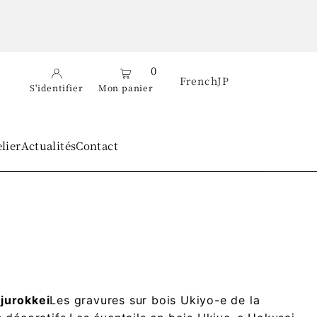
0
French
JP
S'identifier
Mon panier
elier
Actualités
Contact
njurokkei
Les gravures sur bois Ukiyo-e de la