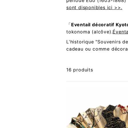
période Edo (1603-1868) s
sont disponibles ici >>.
「
Eventail décoratif Kyot
tokonoma (alcôve).
Éventa
L'historique "Souvenirs de
cadeau ou comme décorati
16 produits