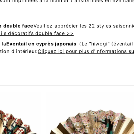
ont imprimées à la main et transformées en éventails
o double face
Veuillez apprécier les 22 styles saisonni
ils décoratifs double face >>
 la
Eventail en cyprès japonais
（Le "hiwogi" (éventail
on d'intérieur.
Cliquez ici pour plus d'informations su