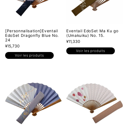
[Personnalisation]Eventail
Eventail EdoSet Ma Ku go
EdoSet Dragonfly Blue No.
(Umakuiku) No. 15.
24
¥11,330
¥15,730
Voir les produits
Voir les produits