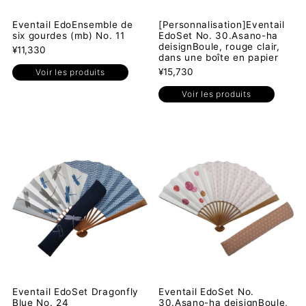
Eventail EdoEnsemble de
[Personnalisation]Eventail
six gourdes (mb) No. 11
EdoSet No. 30.Asano-ha
deisignBoule, rouge clair,
¥11,330
dans une boîte en papier
¥15,730
Voir les produits
Voir les produits
Eventail EdoSet Dragonfly
Eventail EdoSet No.
Blue No. 24
30.Asano-ha deisignBoule,