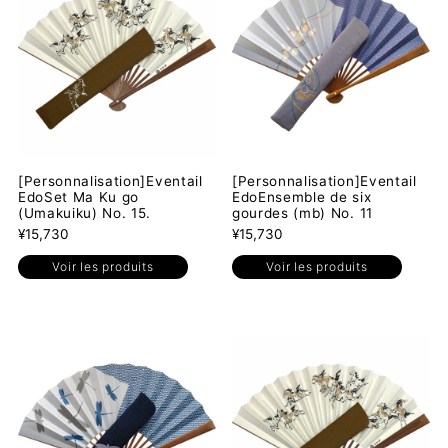
Meilleures ventes
Alphabétique, de A à Z
Alphabétique, de Z à A
Prix: faible à élevé
Prix: élevé à faible
[Personnalisation]Eventail
[Personnalisation]Eventail
EdoSet Ma Ku go
EdoEnsemble de six
Date, de la plus
(Umakuiku) No. 15.
gourdes (mb) No. 11
ancienne à la plus
¥15,730
¥15,730
récente
Voir les produits
Voir les produits
Date, de la plus
récente à la plus
ancienne