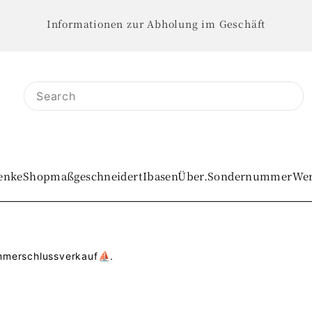
Informationen zur Abholung im Geschäft
enke
Shop
maßgeschneidert
IbasenÜber.
Sondernummer
Wer
mmerschlussverkauf⛵.