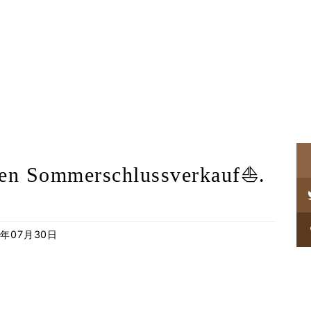
sen Sommerschlussverkauf⛵.
21年07月30日