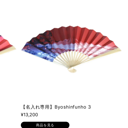
関連性が最も高い
ベストセラー
アルファベット順, A-Z
アルファベット順, Z-A
価格の安い順
価格の高い順
古い商品順
新着順
【名入れ専用】Byoshinfunho 3
¥13,200
商品を見る