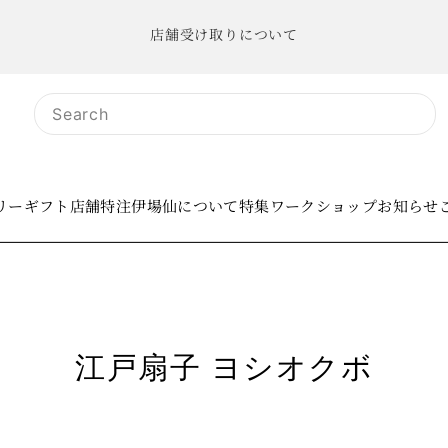
店舗受け取りについて
リー
ギフト
店舗
特注
伊場仙について
特集
ワークショップ
お知らせ
江戸扇子 ヨシオクボ