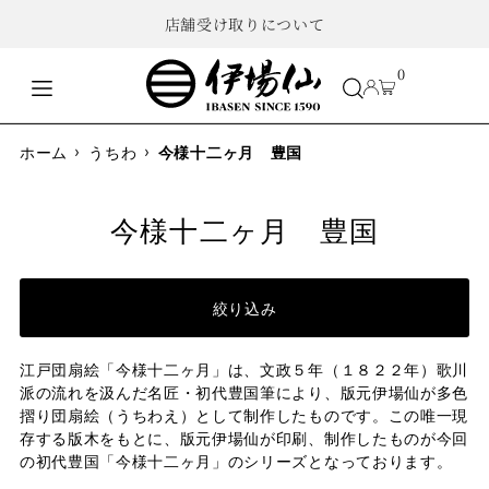
店舗受け取りについて
0
›
›
ホーム
うちわ
今様十二ヶ月 豊国
今様十二ヶ月 豊国
絞り込み
江戸団扇絵「今様十二ヶ月」は、文政５年（１８２２年）歌川
派の流れを汲んだ名匠・初代豊国筆により、版元伊場仙が多色
摺り団扇絵（うちわえ）として制作したものです。この唯一現
存する版木をもとに、版元伊場仙が印刷、制作したものが今回
の初代豊国「今様十二ヶ月」のシリーズとなっております。