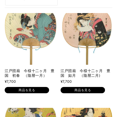
オススメ
関連性が最も高い
ベストセラー
アルファベット順, A-Z
アルファベット順, Z-A
価格の安い順
価格の高い順
江戸団扇 今様十二ヶ月 豊
江戸団扇 今様十二ヶ月 豊
国 初春 （陰暦一月）
国 如月 （陰暦二月)
古い商品順
¥7,700
¥7,700
商品を見る
商品を見る
新着順