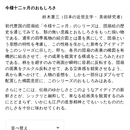
今様十二ヶ月のおもしろさ
鈴木重三（日本の近世文学・ 美術研究者）
初代豊国の団扇絵「今様十二ヶ月」のシリーズは、団扇絵の歴
史を通じてみても、類の無い意義とおもしろさをもった揃い物
である。通常の四季風物の紹介図とは選を異にして、団扇とい
う形態の特性を考慮し、この性格を生かした新奇なアイディア
をこのシリーズに示した。即ち、各月の団扇の表裏の構図を有
機的に結合させて、その成果を鑑賞する構成をこころみたわけ
である。柄をを廻すのみで画面が瞬時に容易に反転する。団扇
の面裏をクルクル反転させて、ある立体感を錯覚させるよう、
表から裏へかけて、人物の姿態を、しかも一部分はダブらせて
配置した構図意匠に、このシリーズのおもしろみはある。
さらにそこには、伝統のゆかしさとこのようなアイディアの新
鮮さとが、シックリと融和して、単なる絵画美を観賞するのみ
にとどまらず、いかにも江戸の造形精神とでもいったもののた
のしさを十分に味わせてくれる。