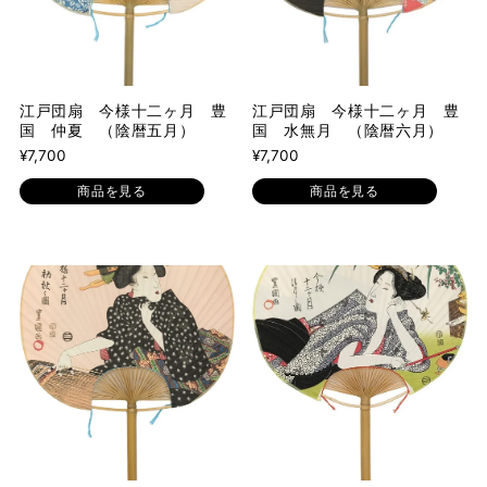
江戸団扇 今様十二ヶ月 豊
江戸団扇 今様十二ヶ月 豊
国 仲夏 （陰暦五月）
国 水無月 （陰暦六月）
¥7,700
¥7,700
商品を見る
商品を見る