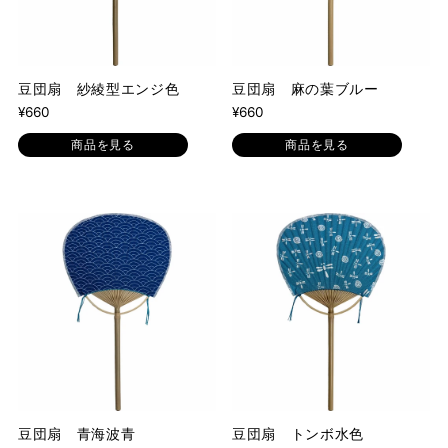
豆団扇 紗綾型エンジ色
豆団扇 麻の葉ブルー
¥660
¥660
商品を見る
商品を見る
豆団扇 青海波青
豆団扇 トンボ水色