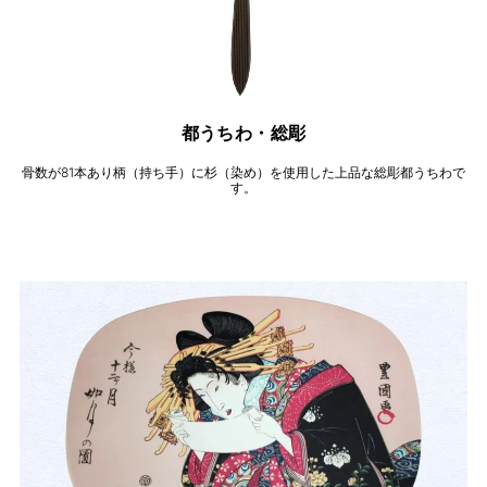
都うちわ・総彫
骨数が81本あり柄（持ち手）に杉（染め）を使用した上品な総彫都うちわで
す。