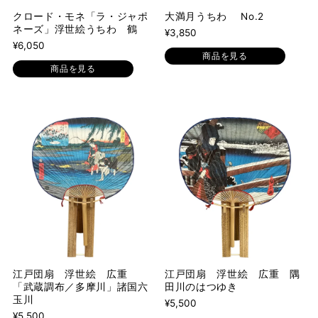
クロード・モネ「ラ・ジャポ
大満月うちわ No.2
ネーズ」浮世絵うちわ 鶴
¥3,850
¥6,050
商品を見る
商品を見る
江戸団扇 浮世絵 広重
江戸団扇 浮世絵 広重 隅
「武蔵調布／多摩川」諸国六
田川のはつゆき
玉川
¥5,500
¥5,500