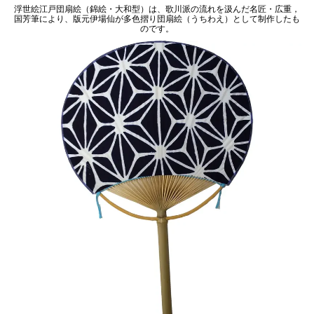
浮世絵江戸団扇絵（錦絵・大和型）は、歌川派の流れを汲んだ名匠・広重，
国芳筆により、版元伊場仙が多色摺り団扇絵（うちわえ）として制作したも
のです。