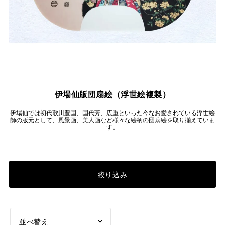
伊場仙版団扇絵（浮世絵複製）
伊場仙では初代歌川豊国、国代芳、広重といった今なお愛されている浮世絵
師の版元として、風景画、美人画など様々な絵柄の団扇絵を取り揃えていま
す。
絞り込み