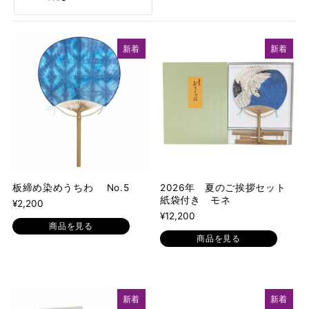
オススメ
新着
新着
関連性が最も高い
ベストセラー
アルファベット順, A-Z
アルファベット順, Z-A
価格の安い順
価格の高い順
板締め染めうちわ No.5
2026年 夏のご挨拶セット
紙袋付き モネ
¥2,200
古い商品順
¥12,200
商品を見る
商品を見る
新着順
新着
新着