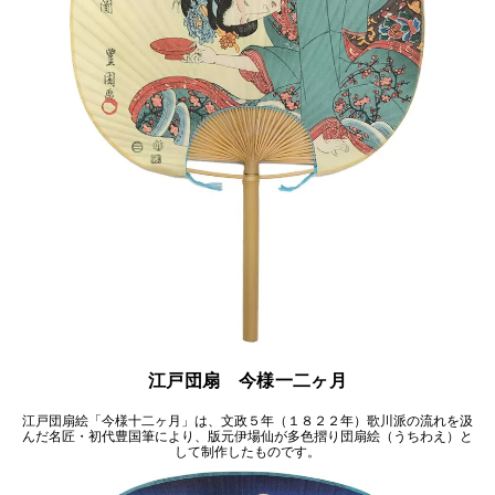
江戸団扇 今様一二ヶ月
江戸団扇絵「今様十二ヶ月」は、文政５年（１８２２年）歌川派の流れを汲
んだ名匠・初代豊国筆により、版元伊場仙が多色摺り団扇絵（うちわえ）と
して制作したものです。