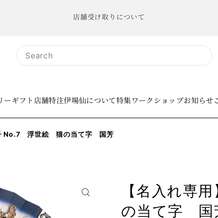
店舗受け取りについて
リー
ギフト
店舗
特注
伊場仙について
特集
ワークショップ
お知らせ
 No.7 浮世絵 猫の当て字 国芳
【名入れ専用】
の当て字 国