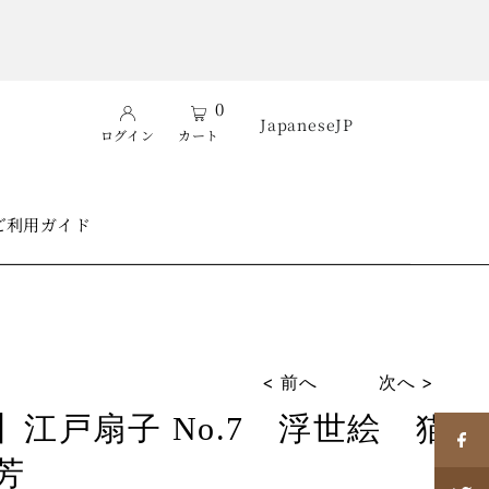
0
Japanese
JP
ログイン
カート
ご利用ガイド
< 前へ
次へ >
江戸扇子 No.7 浮世絵 猫
芳