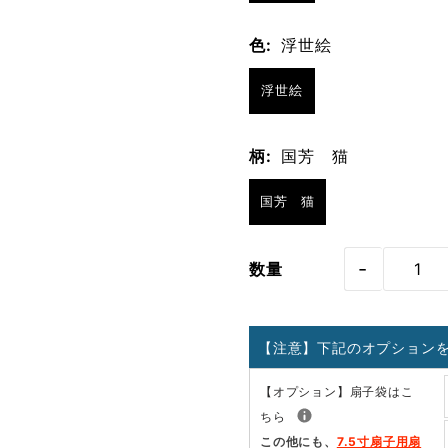
色:
浮世絵
浮世絵
柄:
国芳 猫
国芳 猫
-
数量
【注意】下記のオプション
【オプション】扇子袋はこ
ちら
この他にも、
7.5寸扇子用扇