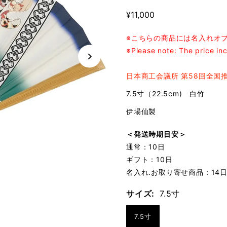
¥11,000
※こちらの商品には名入れオプ
※Please note: The price in
日本商工会議所 第58回全国
7.5寸（22.5cm) 白竹
伊場仙製
＜発送時期目安＞
通常：10日
ギフト：10日
名入れ.お取り寄せ商品：14
サイズ:
7.5寸
7.5寸