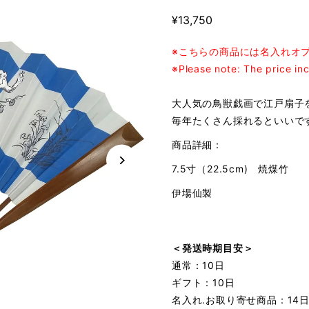
¥13,750
※こちらの商品には名入れオプ
※Please note: The price in
大人気の鳥獣戯画で江戸扇子
毎年たくさん採れるといいで
商品詳細：
7.5寸
（22.5cm) 焼煤竹
伊場仙製
＜発送時期目安＞
通常：10日
ギフト：10日
名入れ.お取り寄せ商品：14