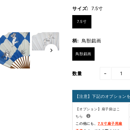
サイズ:
7.5寸
7.5寸
柄:
鳥獣戯画
鳥獣戯画
-
数量
【注意】下記のオプション
【オプション】扇子袋はこ
ちら
この他にも、
7.5寸扇子用扇