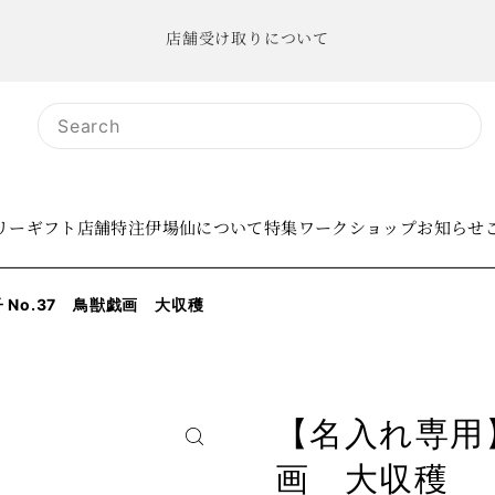
店舗受け取りについて
リー
ギフト
店舗
特注
伊場仙について
特集
ワークショップ
お知らせ
No.37 鳥獣戯画 大収穫
【名入れ専用】
画 大収穫