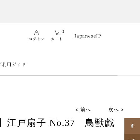
0
Japanese
JP
ログイン
カート
ご利用ガイド
< 前へ
次へ >
江戸扇子 No.37 鳥獣戯