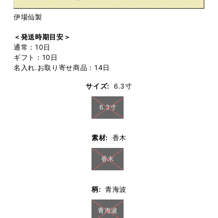
伊場仙製
＜発送時期目安＞
通常：10日
ギフト：10日
名入れ.お取り寄せ商品：14日
サイズ:
6.3寸
6.3寸
素材:
香木
香木
柄:
青海波
青海波