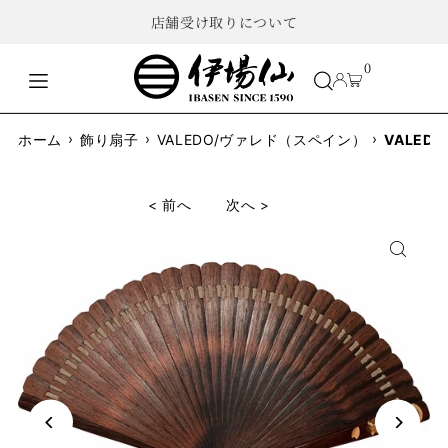
店舗受け取りについて
0
›
›
›
ホーム
飾り扇子
VALEDO/ヴァレド（スペイン）
VALE
< 前へ
次へ >