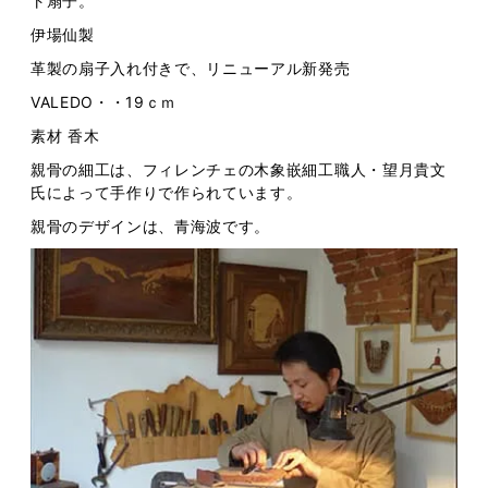
ト扇子。
伊場仙製
革製の扇子入れ付きで、リニューアル新発売
VALEDO・・19ｃｍ
素材 香木
親骨の細工は、フィレンチェの木象嵌細工職人・望月貴文
氏によって手作りで作られています。
親骨のデザインは、青海波です。