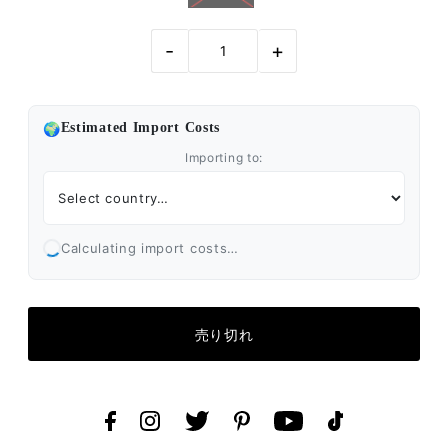
-
+
🌍
Estimated Import Costs
Importing to:
Calculating import costs…