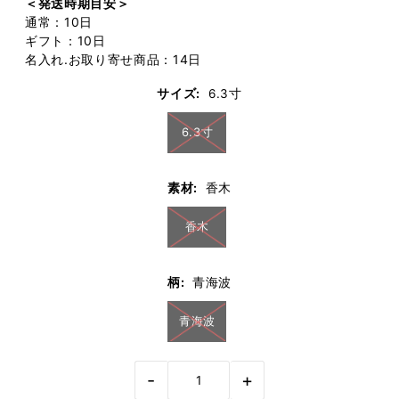
＜発送時期目安＞
通常：10日
ギフト：10日
名入れ.お取り寄せ商品：14日
サイズ:
6.3寸
6.3寸
素材:
香木
香木
柄:
青海波
青海波
-
+