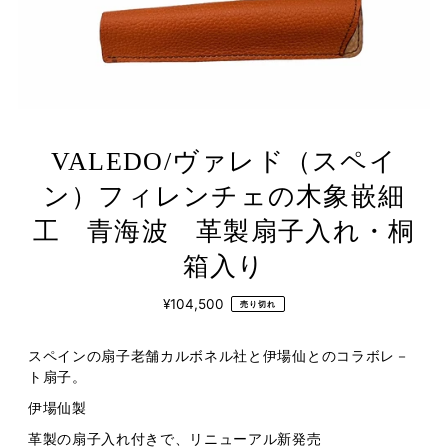
VALEDO/ヴァレド（スペイ
ン）フィレンチェの木象嵌細
工 青海波 革製扇子入れ・桐
箱入り
¥104,500
売り切れ
スペインの扇子老舗カルボネル社と伊場仙とのコラボレ－
ト扇子。
伊場仙製
革製の扇子入れ付きで、リニューアル新発売